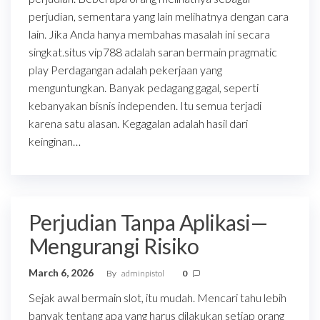
perjudian, sementara yang lain melihatnya dengan cara
lain. Jika Anda hanya membahas masalah ini secara
singkat.situs vip788 adalah saran bermain pragmatic
play Perdagangan adalah pekerjaan yang
menguntungkan. Banyak pedagang gagal, seperti
kebanyakan bisnis independen. Itu semua terjadi
karena satu alasan. Kegagalan adalah hasil dari
keinginan…
Perjudian Tanpa Aplikasi—
Mengurangi Risiko
March 6, 2026
By
adminpistol
0
Sejak awal bermain slot, itu mudah. Mencari tahu lebih
banyak tentang apa yang harus dilakukan setiap orang