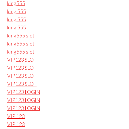
king555
king 555
king 555
king 555
king555 slot
king555 slot
king555 slot
VIP123 SLOT
VIP123 SLOT
VIP123 SLOT
VIP123 SLOT
VIP123 LOGIN
VIP123 LOGIN
VIP123 LOGIN
VIP 123
VIP 123