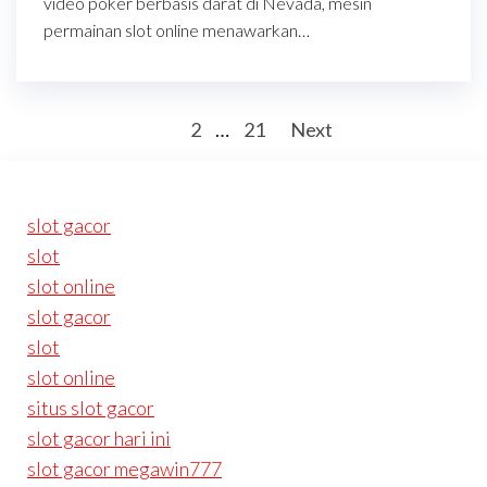
video poker berbasis darat di Nevada, mesin
permainan slot online menawarkan…
Posts
1
2
…
21
Next
pagination
slot gacor
slot
slot online
slot gacor
slot
slot online
situs slot gacor
slot gacor hari ini
slot gacor megawin777