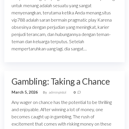
untuk menang adalah sesuatu yang sangat
menyenangkan, terutama ketika Anda menang.situs
vip788 adalah saran bermain pragmatic play Karena
obsesinya dengan perjudian yang meningkat, karier
penjudi terancam, dan hubungannya dengan teman-
teman dan keluarga terputus. Setelah
mempertaruhkan uang lagi, dia sangat…
Gambling: Taking a Chance
March 5, 2026
By
adminpistol
0
Any wager on chance has the potential to be thrilling
and enjoyable. After winning a lot of money, one
becomes caught up in gambling. The rush of
excitement that comes with risking money on these