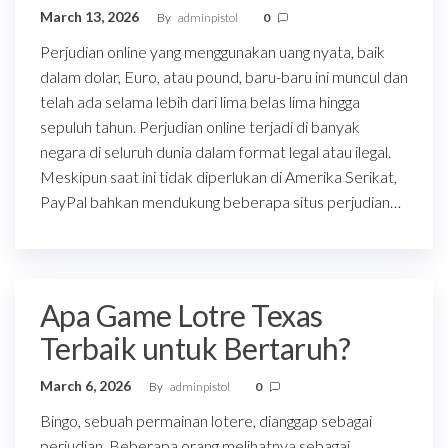
March 13, 2026
By
adminpistol
0
Perjudian online yang menggunakan uang nyata, baik
dalam dolar, Euro, atau pound, baru-baru ini muncul dan
telah ada selama lebih dari lima belas lima hingga
sepuluh tahun. Perjudian online terjadi di banyak
negara di seluruh dunia dalam format legal atau ilegal.
Meskipun saat ini tidak diperlukan di Amerika Serikat,
PayPal bahkan mendukung beberapa situs perjudian…
Apa Game Lotre Texas
Terbaik untuk Bertaruh?
March 6, 2026
By
adminpistol
0
Bingo, sebuah permainan lotere, dianggap sebagai
perjudian. Beberapa orang melihatnya sebagai