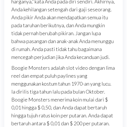
harganya,” kata Anda pada diri sendiri. Akhirnya,
Anda kehilangan setengah dari gaji seseorang.
Anda pikir Anda akan mendapatkan semua itu
pada taruhan berikutnya, dan Anda mungkin
tidak pernah berubah pikiran. Jangan lupa
bahwa pasangan dan anak-anak Anda menunggu
di rumah. Anda pasti tidak tahu bagaimana
mencegah perjudian jika Anda kecanduan judi.
Boogie Monsters adalah slot video dengan lima
reel dan empat puluh paylines yang
menggunakan kostum tahun 1970-an yang lucu.
Ia dirilis tiga tahun lalu pada bulan Oktober.
Boogie Monsters menerima koin mulai dari $
0,01 hingga $ 0,50, dan Anda dapat bertaruh
hingga tujuh ratus koin per putaran. Anda dapat
bertaruh antara $ 0,01 dan $ 200 per putaran.