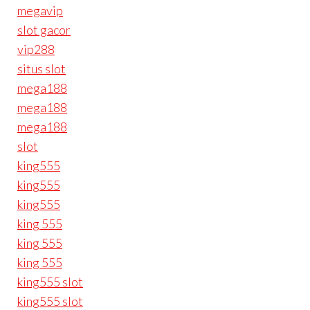
megavip
slot gacor
vip288
situs slot
mega188
mega188
mega188
slot
king555
king555
king555
king 555
king 555
king 555
king555 slot
king555 slot