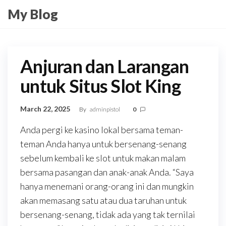
Skip
My Blog
to
the
content
Anjuran dan Larangan
untuk Situs Slot King
March 22, 2025
By
adminpistol
0
Anda pergi ke kasino lokal bersama teman-
teman Anda hanya untuk bersenang-senang
sebelum kembali ke slot untuk makan malam
bersama pasangan dan anak-anak Anda. “Saya
hanya menemani orang-orang ini dan mungkin
akan memasang satu atau dua taruhan untuk
bersenang-senang, tidak ada yang tak ternilai