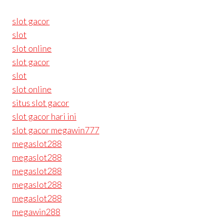
slot gacor
slot
slot online
slot gacor
slot
slot online
situs slot gacor
slot gacor hari ini
slot gacor megawin777
megaslot288
megaslot288
megaslot288
megaslot288
megaslot288
megawin288