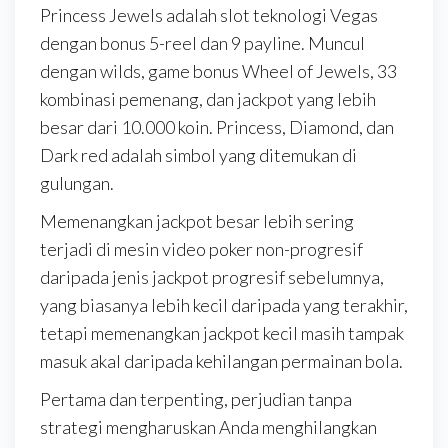
Princess Jewels adalah slot teknologi Vegas
dengan bonus 5-reel dan 9 payline. Muncul
dengan wilds, game bonus Wheel of Jewels, 33
kombinasi pemenang, dan jackpot yang lebih
besar dari 10.000 koin. Princess, Diamond, dan
Dark red adalah simbol yang ditemukan di
gulungan.
Memenangkan jackpot besar lebih sering
terjadi di mesin video poker non-progresif
daripada jenis jackpot progresif sebelumnya,
yang biasanya lebih kecil daripada yang terakhir,
tetapi memenangkan jackpot kecil masih tampak
masuk akal daripada kehilangan permainan bola.
Pertama dan terpenting, perjudian tanpa
strategi mengharuskan Anda menghilangkan