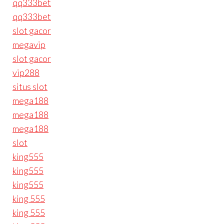
qq333bet
qq333bet
slot gacor
megavip
slot gacor
vip288
situs slot
mega188
mega188
mega188
slot
king555
king555
king555
king 555
king 555