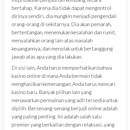
bertahap. Karena dia tidak dapat mengontrol
dirinya sendiri, dia mungkin menjadi pengendali
orang-orang di sekitarnya. Dia akan pemarah,
bertentangan, menemukan kesalahan dan rumit,
menyalahkan orang lain atas masalah
keuangannya, dan menolak untuk bertanggung
jawab atas apa yang dia lakukan.
Di sisi lain, Anda harus memperhatikan bahwa
kasino online di mana Anda bermain tidak
menghasilkan kemenangan; Anda harus mencari
kasino baru. Banyak pilihan lain yang
menawarkan permainan yang adil tersedia untuk
dipilih. Bersenang-senang berjudi online adalah
yang paling penting. Ini adalah salah satu
premier yang berkaitan dengan relaksasi, yang