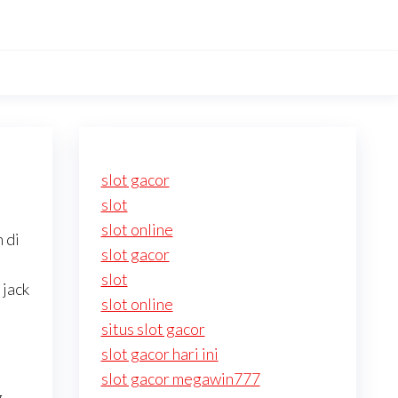
slot gacor
slot
slot online
 di
slot gacor
slot
 jack
slot online
situs slot gacor
slot gacor hari ini
slot gacor megawin777
g