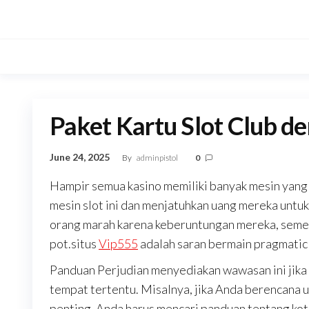
Skip
to
the
content
Paket Kartu Slot Club 
June 24, 2025
By
adminpistol
0
Hampir semua kasino memiliki banyak mesin yang b
mesin slot ini dan menjatuhkan uang mereka unt
orang marah karena keberuntungan mereka, semen
pot.situs
Vip555
adalah saran bermain pragmatic
Panduan Perjudian menyediakan wawasan ini jika A
tempat tertentu. Misalnya, jika Anda berencana u
penting, Anda harus mencari panduan tentang kota