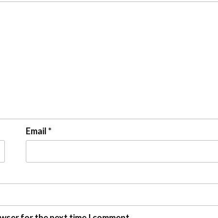
Email
*
owser for the next time I comment.