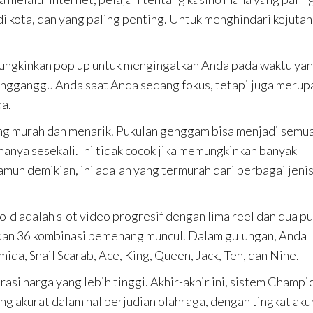
di kota, dan yang paling penting. Untuk menghindari kejutan
ungkinkan pop up untuk mengingatkan Anda pada waktu ya
mengganggu Anda saat Anda sedang fokus, tetapi juga merup
da.
ing murah dan menarik. Pukulan genggam bisa menjadi semu
anya sesekali. Ini tidak cocok jika memungkinkan banyak
amun demikian, ini adalah yang termurah dari berbagai jeni
ld adalah slot video progresif dengan lima reel dan dua pu
, dan 36 kombinasi pemenang muncul. Dalam gulungan, Anda
da, Snail Scarab, Ace, King, Queen, Jack, Ten, dan Nine.
asi harga yang lebih tinggi. Akhir-akhir ini, sistem Champi
g akurat dalam hal perjudian olahraga, dengan tingkat aku