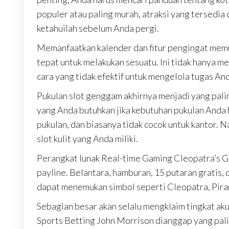
populer atau paling murah, atraksi yang tersedia 
ketahuilah sebelum Anda pergi.
Memanfaatkan kalender dan fitur pengingat mem
tepat untuk melakukan sesuatu. Ini tidak hanya 
cara yang tidak efektif untuk mengelola tugas An
Pukulan slot genggam akhirnya menjadi yang pal
yang Anda butuhkan jika kebutuhan pukulan Anda h
pukulan, dan biasanya tidak cocok untuk kantor. N
slot kulit yang Anda miliki.
Perangkat lunak Real-time Gaming Cleopatra’s Go
payline. Belantara, hamburan, 15 putaran gratis
dapat menemukan simbol seperti Cleopatra, Pirami
Sebagian besar akan selalu mengklaim tingkat akur
Sports Betting John Morrison dianggap yang palin