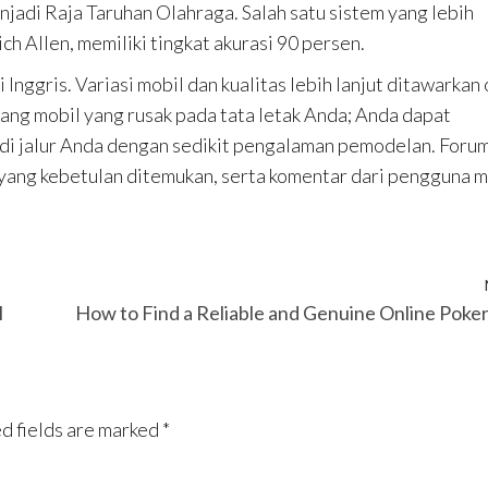
adi Raja Taruhan Olahraga. Salah satu sistem yang lebih
h Allen, memiliki tingkat akurasi 90 persen.
Inggris. Variasi mobil dan kualitas lebih lanjut ditawarkan 
tang mobil yang rusak pada tata letak Anda; Anda dapat
 di jalur Anda dengan sedikit pengalaman pemodelan. Forum
yang kebetulan ditemukan, serta komentar dari pengguna m
l
How to Find a Reliable and Genuine Online Poker
d fields are marked
*