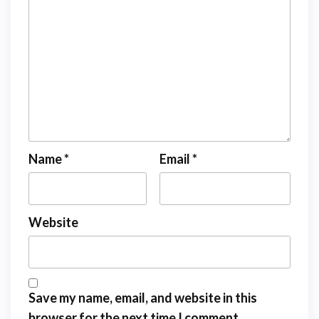
Name
*
Email
*
Website
Save my name, email, and website in this
browser for the next time I comment.