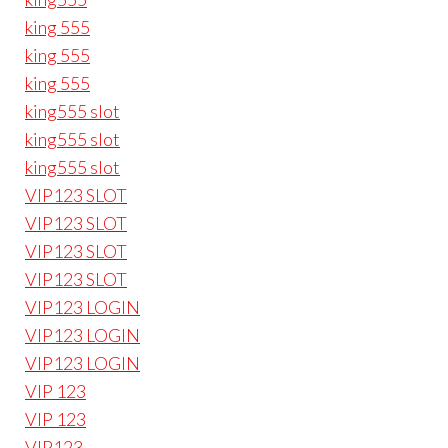
king 555
king 555
king 555
king555 slot
king555 slot
king555 slot
VIP123 SLOT
VIP123 SLOT
VIP123 SLOT
VIP123 SLOT
VIP123 LOGIN
VIP123 LOGIN
VIP123 LOGIN
VIP 123
VIP 123
VIP123