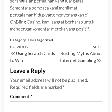
serangkaian permainan yang luar biasa.
Sementara pembaca kami menikmati
pengalaman hidup yang menyenangkan di
OnBling Casino, kami sangat berharap untuk
mendengar komentar mereka yang positif.
Category
Uncategorized
Post
Previous
PREVIOUS
NEXT
Next
Using Scratch Cards
Busting Myths About
navigation
Post
Post
to Win
Internet Gambling
Leave a Reply
Your email address will not be published.
Required fields are marked
*
Comment
*