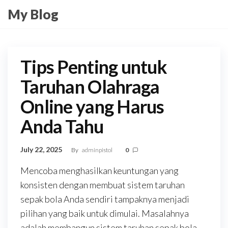
Skip
My Blog
to
the
content
Tips Penting untuk
Taruhan Olahraga
Online yang Harus
Anda Tahu
July 22, 2025
By
adminpistol
0
Mencoba menghasilkan keuntungan yang
konsisten dengan membuat sistem taruhan
sepak bola Anda sendiri tampaknya menjadi
pilihan yang baik untuk dimulai. Masalahnya
adalah membangun sistem taruhan sepak bola