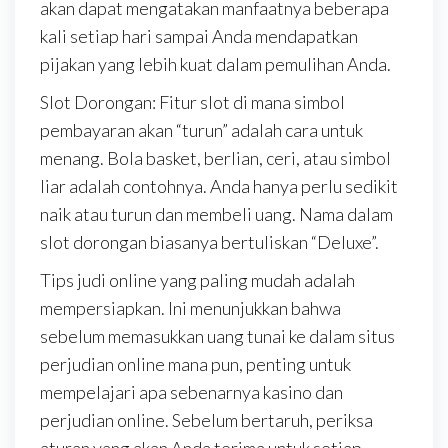
akan dapat mengatakan manfaatnya beberapa
kali setiap hari sampai Anda mendapatkan
pijakan yang lebih kuat dalam pemulihan Anda.
Slot Dorongan: Fitur slot di mana simbol
pembayaran akan “turun” adalah cara untuk
menang. Bola basket, berlian, ceri, atau simbol
liar adalah contohnya. Anda hanya perlu sedikit
naik atau turun dan membeli uang. Nama dalam
slot dorongan biasanya bertuliskan “Deluxe”.
Tips judi online yang paling mudah adalah
mempersiapkan. Ini menunjukkan bahwa
sebelum memasukkan uang tunai ke dalam situs
perjudian online mana pun, penting untuk
mempelajari apa sebenarnya kasino dan
perjudian online. Sebelum bertaruh, periksa