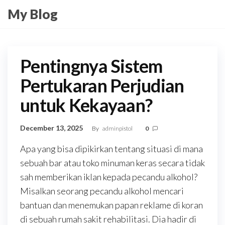
Skip
My Blog
to
the
content
Pentingnya Sistem
Pertukaran Perjudian
untuk Kekayaan?
December 13, 2025
By
adminpistol
0
Apa yang bisa dipikirkan tentang situasi di mana
sebuah bar atau toko minuman keras secara tidak
sah memberikan iklan kepada pecandu alkohol?
Misalkan seorang pecandu alkohol mencari
bantuan dan menemukan papan reklame di koran
di sebuah rumah sakit rehabilitasi. Dia hadir di