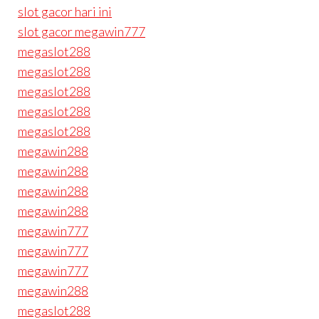
slot gacor hari ini
slot gacor megawin777
megaslot288
megaslot288
megaslot288
megaslot288
megaslot288
megawin288
megawin288
megawin288
megawin288
megawin777
megawin777
megawin777
megawin288
megaslot288